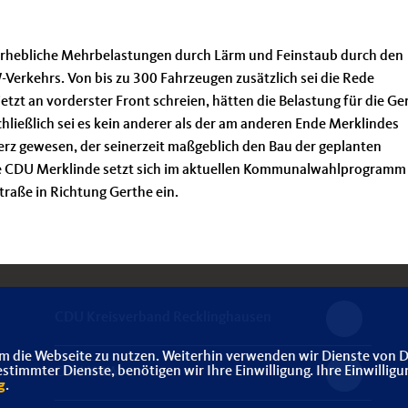
erhebliche Mehrbelastungen durch Lärm und Feinstaub durch den
Verkehrs. Von bis zu 300 Fahrzeugen zusätzlich sei die Rede
jetzt an vorderster Front schreien, hätten die Belastung für die Ge
hließlich sei es kein anderer als der am anderen Ende Merklindes
z gewesen, der seinerzeit maßgeblich den Bau der geplanten
e CDU Merklinde setzt sich im aktuellen Kommunalwahlprogramm
raße in Richtung Gerthe ein.
CDU Kreisverband Recklinghausen
m die Webseite zu nutzen. Weiterhin verwenden wir Dienste von D
immter Dienste, benötigen wir Ihre Einwilligung. Ihre Einwilligu
CDU NRW
g
.