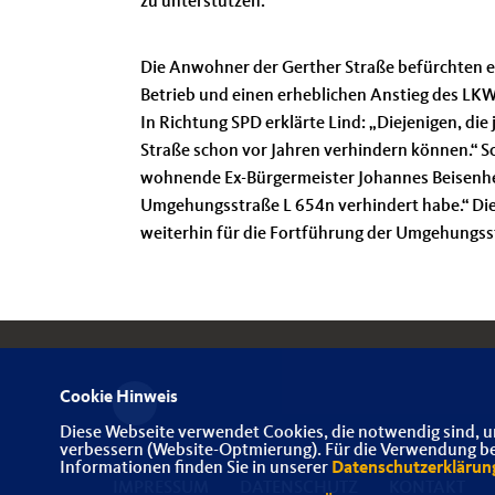
zu unterstützen.“
Die Anwohner der Gerther Straße befürchten 
Betrieb und einen erheblichen Anstieg des LKW-
In Richtung SPD erklärte Lind: „Diejenigen, die 
Straße schon vor Jahren verhindern können.“ Sc
wohnende Ex-Bürgermeister Johannes Beisenher
Umgehungsstraße L 654n verhindert habe.“ Di
weiterhin für die Fortführung der Umgehungsst
Cookie Hinweis
Diese Webseite verwendet Cookies, die notwendig sind, u
verbessern (Website-Optmierung). Für die Verwendung best
Informationen finden Sie in unserer
Datenschutzerklärun
IMPRESSUM
DATENSCHUTZ
KONTAKT