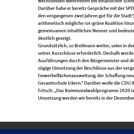
wechselnden Mehrheiten bei inhaltlichen Schn
Darüber habe er bereits Gespräche mit der SP
den vergangenen zwei Jahren gut für die Stadt“,
arithmetisch mögliche rot-grüne Koalition hinz
gemeinsamen inhaltlichen Nenner und bedeuten 
deutlich gezeigt.
Grundsätzlich, so Breilmann weiter, seien in 
seiner Ausschüsse erforderlich. Deshalb werde 
Ausführungen durch den Bürgermeister und die V
zügige Umsetzung der Beschlüsse aus der verga
Gewerbeflächenausweitung, der Schaffung ne
Gesamtschule Ickern.“ Darüber wolle die CDU 
Fritsch: „Das Kommunalwahlprogramm 2020 ist 
Umsetzung werden wir bereits in der Dezembe