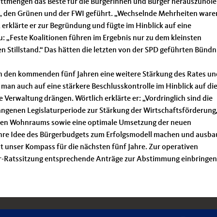
ittmengen das Beste für die Bürgerinnen und Bürger herauszuhole
D, den Grünen und der FWI geführt. „Wechselnde Mehrheiten ware
 erklärte er zur Begründung und fügte im Hinblick auf eine
u: „Feste Koalitionen führen im Ergebnis nur zu dem kleinsten
Stillstand.“ Das hätten die letzten von der SPD geführten Bündn
den den kommenden fünf Jahren eine weitere Stärkung des Rates un
man auch auf eine stärkere Beschlusskontrolle im Hinblick auf di
erwaltung drängen. Wörtlich erklärte er: „Vordringlich sind die
ngenen Legislaturperiode zur Stärkung der Wirtschaftsförderung,
uen Wohnraums sowie eine optimale Umsetzung der neuen
ihre Idee des Bürgerbudgets zum Erfolgsmodell machen und ausba
unser Kompass für die nächsten fünf Jahre. Zur operativen
r-Ratssitzung entsprechende Anträge zur Abstimmung einbringen