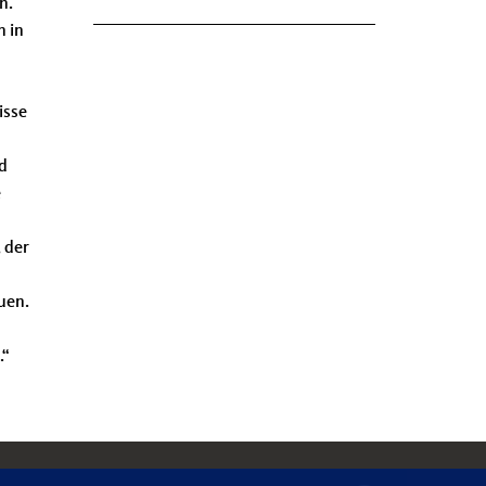
n.
n in
isse
d
e
 der
uen.
.“