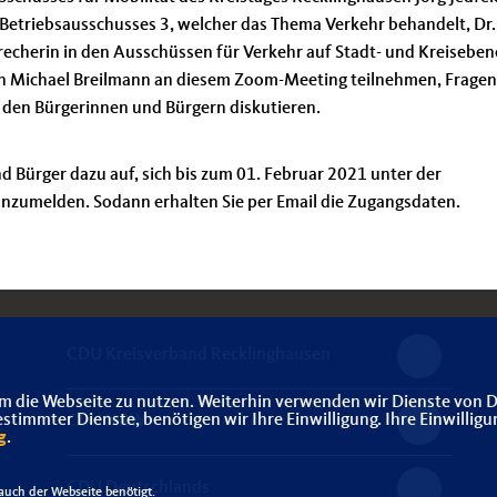
Betriebsausschusses 3, welcher das Thema Verkehr behandelt, Dr.
echerin in den Ausschüssen für Verkehr auf Stadt- und Kreiseben
on Michael Breilmann an diesem Zoom-Meeting teilnehmen, Fragen
en Bürgerinnen und Bürgern diskutieren.
nd Bürger dazu auf, sich bis zum 01. Februar 2021 unter der
nzumelden. Sodann erhalten Sie per Email die Zugangsdaten.
CDU Kreisverband Recklinghausen
m die Webseite zu nutzen. Weiterhin verwenden wir Dienste von D
immter Dienste, benötigen wir Ihre Einwilligung. Ihre Einwilligu
CDU NRW
g
.
CDU Deutschlands
uch der Webseite benötigt.