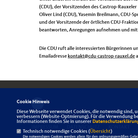
(CDU), der Vorsitzenden des Castrop-Rauxeler 
Oliver Lind (CDU), Yasemin Breilmann, CDU-Spr
und der Vorsitzende der örtlichen CDU-Frakti
beantworten, Anregungen aufnehmen und mit d
Die CDU ruft alle interessierten Bürgerinnen u
Emailadresse
kontakt@cdu-castrop-rauxel.de
a
Cookie Hinweis
Diese Webseite verwendet Cookies, die notwendig sind, u
verbessern (Website-Optmierung). Für die Verwendung best
Informationen finden Sie in unserer
Datenschutzerklärun
IMPRESSUM
DATENSCHUTZ
KONTAKT
Technisch notwendige Cookies (
Übersicht
)
Die notwendigen Cookies werden allein für den ordnungsgemäßen Gebra