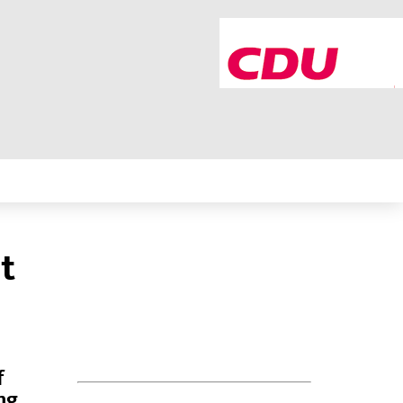
t
f
ng