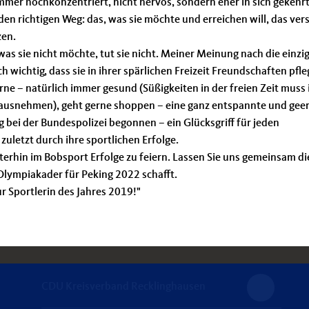
 immer hochkonzentriert, nicht nervös, sondern eher in sich gekehrt
 den richtigen Weg: das, was sie möchte und erreichen will, das ver
zen.
was sie nicht möchte, tut sie nicht. Meiner Meinung nach die einzi
h wichtig, dass sie in ihrer spärlichen Freizeit Freundschaften pfle
erne – natürlich immer gesund (Süßigkeiten in der freien Zeit muss 
 ausnehmen), geht gerne shoppen – eine ganz entspannte und gee
g bei der Bundespolizei begonnen – ein Glücksgriff für jeden
zuletzt durch ihre sportlichen Erfolge.
eiterhin im Bobsport Erfolge zu feiern. Lassen Sie uns gemeinsam di
Olympiakader für Peking 2022 schafft.
r Sportlerin des Jahres 2019!"
CDU Kreisverband Recklinghausen