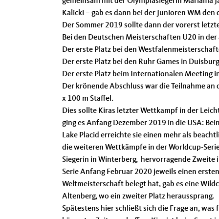
gemeinsam mit der Olympiasiegerin Mariama J
Kalicki – gab es dann bei der Junioren WM den d
Der Sommer 2019 sollte dann der vorerst letzte
Bei den Deutschen Meisterschaften U20 in der 4
Der erste Platz bei den Westfalenmeisterschaf
Der erste Platz bei den Ruhr Games in Duisburg
Der erste Platz beim Internationalen Meeting 
Der krönende Abschluss war die Teilnahme an 
x 100 m Staffel.
Dies sollte Kiras letzter Wettkampf in der Leic
ging es Anfang Dezember 2019 in die USA: Beim
Lake Placid erreichte sie einen mehr als beach
die weiteren Wettkämpfe in der Worldcup-Serie
Siegerin in Winterberg, hervorragende Zweite i
Serie Anfang Februar 2020 jeweils einen ersten
Weltmeisterschaft belegt hat, gab es eine Wild
Altenberg, wo ein zweiter Platz heraussprang.
Spätestens hier schließt sich die Frage an, was 