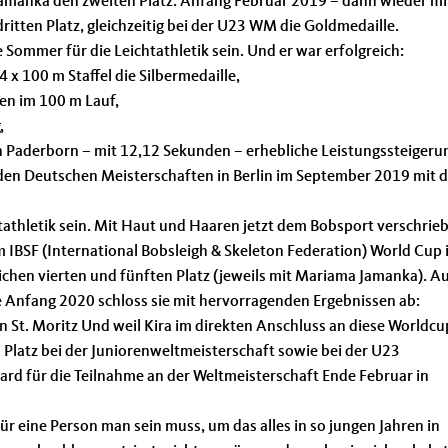
amanka den zweiten Platz. Anfang Februar 2019 – dann wieder mi
ritten Platz, gleichzeitig bei der U23 WM die Goldmedaille.
 Sommer für die Leichtathletik sein. Und er war erfolgreich:
 x 100 m Staffel die Silbermedaille,
ten im 100 m Lauf,
,
in Paderborn – mit 12,12 Sekunden – erhebliche Leistungssteigeru
den Deutschen Meisterschaften in Berlin im September 2019 mit d
htathletik sein. Mit Haut und Haaren jetzt dem Bobsport verschrie
 IBSF (International Bobsleigh & Skeleton Federation) World Cup 
tlichen vierten und fünften Platz (jeweils mit Mariama Jamanka). A
 Anfang 2020 schloss sie mit hervorragenden Ergebnissen ab:
n St. Moritz Und weil Kira im direkten Anschluss an diese Worldcu
 Platz bei der Juniorenweltmeisterschaft sowie bei der U23
card für die Teilnahme an der Weltmeisterschaft Ende Februar in
für eine Person man sein muss, um das alles in so jungen Jahren in