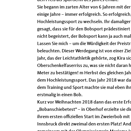
den Preis als Sportlerin des Jahres erhält.
Sie begann im zarten Alter von 6 Jahren mit der
einige Jahre – immer erfolgreich. So erfolgreich,
Hochleistungssport zu wechseln. Ihr damaliger
gesagt, dass sie für den Bobsport prädestiniert
nicht begeistert, der Bobsport kann ja auch mal
Lassen Sie mich – um die Würdigkeit der Preist
beleuchten. Dieser Werdegang ist von einer Ziel
Jahr, das der Leichtathletik gehörte, zog Kira
Oberschenkelfaserriss zu, was sie nicht daran
Meter zu bestätigen! m Herbst des gleichen Ja
dem Hochleistungssport. Das Jahr 2018 war dann
dem Training und Sport machte sie mal eben ihr
erstmalig in einen Bob.
Kurz vor Weihnachten 2018 dann das erste Erfo
Bobanschiebetest“ – in Oberhof erzielte sie dire
ihrem ersten offiziellen Start im Zweierbob mi
Innsbruck direkt zweimal den ersten Platz! An