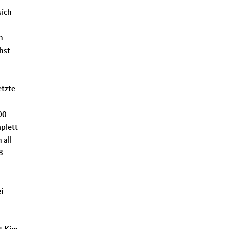
sich
h
hst
etzte
00
plett
 all
8
i