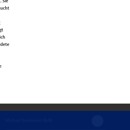
. Sie
sucht
g
gt
ich
rdete
e
Michael Breilmann MdB