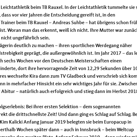
 Leichtathletik beim TB Rauxel. In der Leichtathletik tummelte sie 
 dass vor vier Jahren die Entscheidung gereift ist, in den
 Trainer beim TB Rauxel – Andreas Suhbe – hat übrigens schon frü
 ist. Woran man das erkennt, weiß ich nicht. Ihre Mutter war zunäc
 nicht ungefährlich sein.
rägerin deutlich zu machen – ihren sportlichen Werdegang näher
strebigkeit geprägt, die außergewöhnlich ist. Im Jahr 2017 – das l
 sich sechs Wochen vor den Deutschen Meisterschaften einen
 hinderte, dort ihre hervorragende Zeit von 12,29 Sekunden über 1
hres wechselte Kira dann zum TV Gladbeck und verschrieb sich kom
 in mehrfacher Hinsicht ein sehr wichtiges Jahr für sie. Zwischen
 Abitur – natürlich auch erfolgreich und stieg dann im Herbst 201
lgserlebnis: Bei ihrer ersten Selektion – dem sogenannten
kt die drittschnellste Zeit! Und dann ging es Schlag auf Schlag. Be
t Kim Kalicki Anfang Januar 2019 belegten sie beim Europacup in
derthalb Wochen später dann – auch in Innsbruck – beim Weltcup