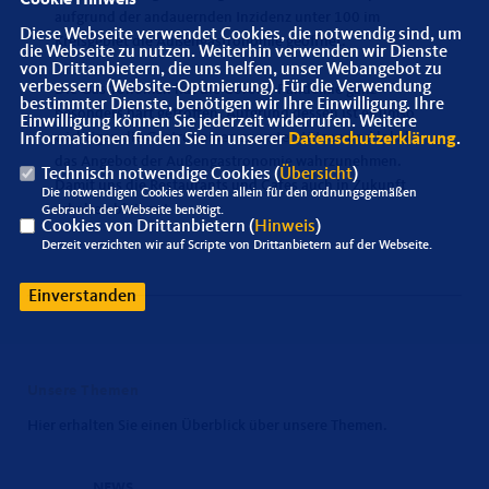
aufgrund der andauernden Inzidenz unter 100 im
Diese Webseite verwendet Cookies, die notwendig sind, um
Kreisgebiet die Außengastronomie geöffnet.
die Webseite zu nutzen. Weiterhin verwenden wir Dienste
von Drittanbietern, die uns helfen, unser Webangebot zu
verbessern (Website-Optmierung). Für die Verwendung
Die Gastronomen hat die Corona-Pandemie ganz
bestimmter Dienste, benötigen wir Ihre Einwilligung. Ihre
besonders hart getroffen. Aufgrund dessen ist es umso
Einwilligung können Sie jederzeit widerrufen. Weitere
wichtiger, die Gastronomen zu unterstützen und lokal
Informationen finden Sie in unserer
Datenschutzerklärung
.
das Angebot der Außengastronomie wahrzunehmen.
Technisch notwendige Cookies (
Übersicht
)
Damit uns die Restaurants und Cafes auch in Zukunft
Die notwendigen Cookies werden allein für den ordnungsgemäßen
erhalten bleiben!
Gebrauch der Webseite benötigt.
Cookies von Drittanbietern (
Hinweis
)
Derzeit verzichten wir auf Scripte von Drittanbietern auf der Webseite.
Einverstanden
Unsere Themen
Hier erhalten Sie einen Überblick über unsere Themen.
NEWS